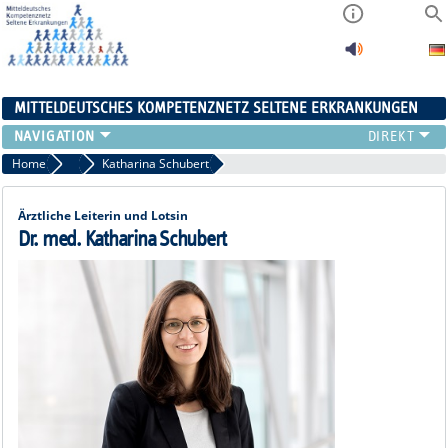
MITTELDEUTSCHES KOMPETENZNETZ SELTENE ERKRANKUNGEN
ÜBERSICHT
Home
Leitung
Katharina Schubert
A-ZENTRUM
FACHZENTREN
Ärztliche Leiterin und Lotsin
PATIENTENSELBSTHILFE
Dr. med. Katharina Schubert
NETZWERKE
KONTAKT
AKTUELLES