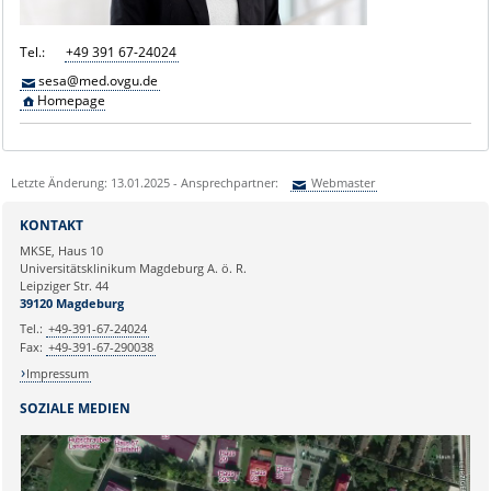
Tel.:
+49 391 67-24024
sesa@med.ovgu.de
Homepage
Letzte Änderung: 13.01.2025 - Ansprechpartner:
Webmaster
Sie können eine Nachricht versenden an:
Webmaster
KONTAKT
Ihre E-Mailadresse:
MKSE, Haus 10
Universitätsklinikum Magdeburg A. ö. R.
Leipziger Str. 44
Ihr Anliegen:
39120 Magdeburg
Tel.:
+49-391-67-24024
Fax:
+49-391-67-290038
Impressum
SOZIALE MEDIEN