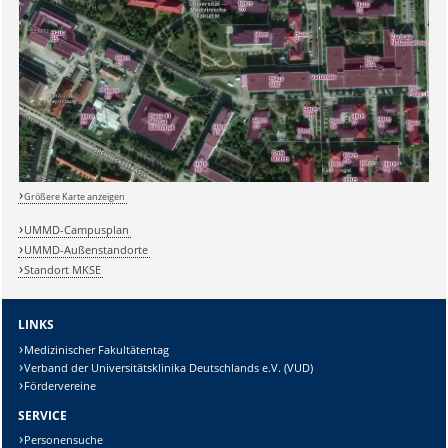
Größere Karte anzeigen
UMMD-Campusplan
UMMD-Außenstandorte
Standort MKSE
Sicherheitsabfrage:
LINKS
Medizinischer Fakultätentag
Verband der Universitätsklinika Deutschlands e.V. (VUD)
Fördervereine
Lösung:
SERVICE
Personensuche