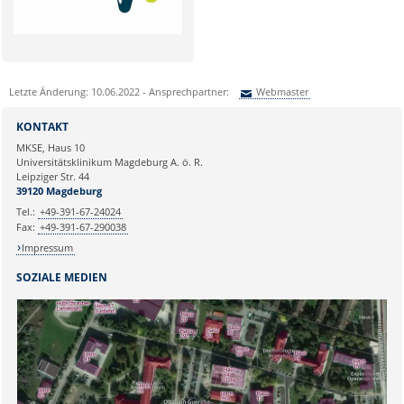
Letzte Änderung: 10.06.2022 - Ansprechpartner:
Webmaster
Sie können eine Nachricht versenden an:
Webmaster
KONTAKT
Ihre E-Mailadresse:
MKSE, Haus 10
Universitätsklinikum Magdeburg A. ö. R.
Leipziger Str. 44
Ihr Anliegen:
39120 Magdeburg
Tel.:
+49-391-67-24024
Fax:
+49-391-67-290038
Impressum
SOZIALE MEDIEN