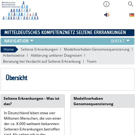
MITTELDEUTSCHES KOMPETENZNETZ SELTENE ERKRANKUNGEN
ÜBERSICHT
Home
Seltene Erkrankungen
Modellvorhaben Genomsequenzierung
Arbeitsweise
Abklärung unklarer Diagnosen
A-ZENTRUM
Beratung bei Verdacht auf Seltene Erkrankung
Team
FACHZENTREN
PATIENTENSELBSTHILFE
Übersicht
NETZWERKE
KONTAKT
AKTUELLES
Seltene Erkrankungen - Was ist
Modellvorhaben
das?
Genomsequenzierung
In Deutschland leben etwa vier
Millionen Menschen, die von einer
der ca. 8.000 weltweit bekannten
Seltenen Erkrankungen betroffen
sind. Als selten gilt in der