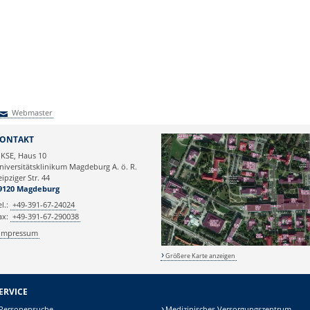
Webmaster
Webmaster
ONTAKT
KSE, Haus 10
niversitätsklinikum Magdeburg A. ö. R.
eipziger Str. 44
9120 Magdeburg
el.:
+49-391-67-24024
ax:
+49-391-67-290038
Impressum
Größere Karte anzeigen
ERVICE
Personensuche
Medizinisches Versorgungszentrum