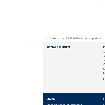
Letzte Änderung: 25.02.2026 - Ansprechpartner:
Sie können eine Nachricht versenden an:
SOZIALE MEDIEN
K
Ihre E-Mailadresse:
M
U
L
Ihr Anliegen:
3
T
F
LINKS
S
Medizinischer Fakultätentag