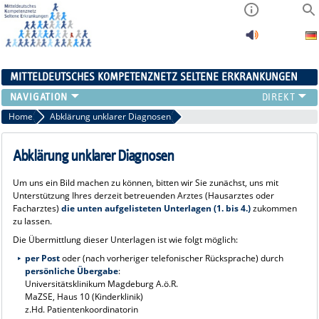
MITTELDEUTSCHES KOMPETENZNETZ SELTENE ERKRANKUNGEN
ÜBERSICHT
Home
Abklärung unklarer Diagnosen
A-ZENTRUM
FACHZENTREN
Abklärung unklarer Diagnosen
PATIENTENSELBSTHILFE
Um uns ein Bild machen zu können, bitten wir Sie zunächst, uns mit
NETZWERKE
Unterstützung Ihres derzeit betreuenden Arztes (Hausarztes oder
KONTAKT
Facharztes)
die unten aufgelisteten Unterlagen (1. bis 4.)
zukommen
zu lassen.
AKTUELLES
Die Übermittlung dieser Unterlagen ist wie folgt möglich:
per Post
oder (nach vorheriger telefonischer Rücksprache) durch
persönliche Übergabe
:
Universitätsklinikum Magdeburg A.ö.R.
MaZSE, Haus 10 (Kinderklinik)
z.Hd. Patientenkoordinatorin