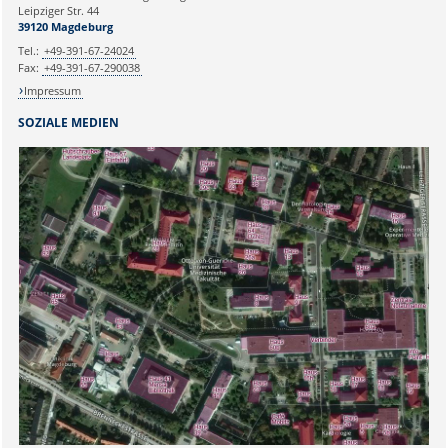
Leipziger Str. 44
Ihr Anliegen:
39120 Magdeburg
Tel.:
+49-391-67-24024
Fax:
+49-391-67-290038
Impressum
SOZIALE MEDIEN