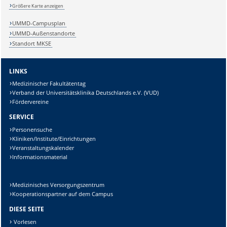
Größere Karte anzeigen
UMMD-Campusplan
UMMD-Außenstandorte
Sicherheitsabfrage:
Standort MKSE
LINKS
Medizinischer Fakultätentag
Lösung:
Verband der Universitätsklinika Deutschlands e.V. (VUD)
Fördervereine
SERVICE
Personensuche
Kliniken/Institute/Einrichtungen
Veranstaltungskalender
Informationsmaterial
Medizinisches Versorgungszentrum
Kooperationspartner auf dem Campus
DIESE SEITE
Vorlesen