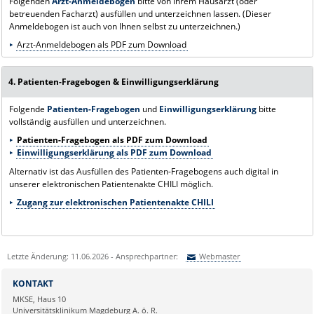
Folgenden
Arzt-Anmeldebogen
bitte von Ihrem Hausarzt (oder
betreuenden Facharzt) ausfüllen und unterzeichnen lassen. (Dieser
Anmeldebogen ist auch von Ihnen selbst zu unterzeichnen.)
Arzt-Anmeldebogen als PDF zum Download
4. Patienten-Fragebogen & Einwilligungserklärung
Folgende
Patienten-Fragebogen
und
Einwilligungserklärung
bitte
vollständig ausfüllen und unterzeichnen.
Patienten-Fragebogen als PDF zum Download
Einwilligungserklärung als PDF zum Download
Alternativ ist das Ausfüllen des Patienten-Fragebogens auch digital in
unserer elektronischen Patientenakte CHILI möglich.
Zugang zur elektronischen Patientenakte CHILI
Letzte Änderung: 11.06.2026 - Ansprechpartner:
Webmaster
Sie können eine Nachricht versenden an:
Webmaster
KONTAKT
Ihre E-Mailadresse:
MKSE, Haus 10
Universitätsklinikum Magdeburg A. ö. R.