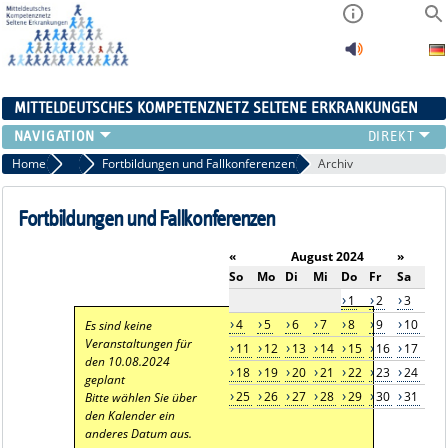
MITTELDEUTSCHES KOMPETENZNETZ SELTENE ERKRANKUNGEN
ÜBERSICHT
Home
Aktuelles
Fortbildungen und Fallkonferenzen
Archiv
A-ZENTRUM
FACHZENTREN
Fortbildungen und Fallkonferenzen
PATIENTENSELBSTHILFE
«
August 2024
»
NETZWERKE
So
Mo
Di
Mi
Do
Fr
Sa
KONTAKT
1
2
3
AKTUELLES
4
5
6
7
8
9
10
Es sind keine
Veranstaltungen für
11
12
13
14
15
16
17
den 10.08.2024
18
19
20
21
22
23
24
geplant
25
26
27
28
29
30
31
Bitte wählen Sie über
den Kalender ein
anderes Datum aus.