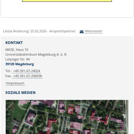
Letzte Änderung: 25.02.2026 - Ansprechpartner:
Webmaster
Sie können eine Nachricht versenden an:
Webmaster
KONTAKT
Ihre E-Mailadresse:
MKSE, Haus 10
Universitätsklinikum Magdeburg A. ö. R.
Leipziger Str. 44
Ihr Anliegen:
39120 Magdeburg
Tel.:
+49-391-67-24024
Fax:
+49-391-67-290038
Impressum
SOZIALE MEDIEN