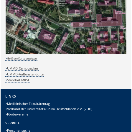
Sicherheitsabfrage:
Größere Karte anzeigen
Lösung:
UMMD-Campusplan
UMMD-Außenstandorte
Standort MKSE
LINKS
Medizinischer Fakultätentag
Verband der Universitätsklinika Deutschlands e.V. (VUD)
Fördervereine
SERVICE
Personensuche