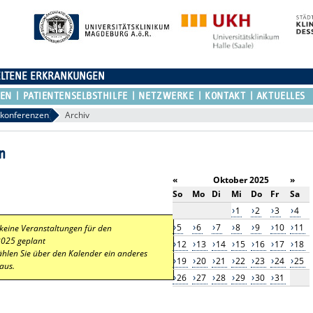
ELTENE ERKRANKUNGEN
REN
PATIENTENSELBSTHILFE
NETZWERKE
KONTAKT
AKTUELLES
lkonferenzen
Archiv
n
«
Oktober 2025
»
So
Mo
Di
Mi
Do
Fr
Sa
1
2
3
4
5
6
7
8
9
10
11
 keine Veranstaltungen für den
2025 geplant
12
13
14
15
16
17
18
ählen Sie über den Kalender ein anderes
19
20
21
22
23
24
25
aus.
26
27
28
29
30
31