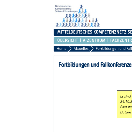
MITTELDEUTSCHES KOMPETENZNETZ S
ÜBERSICHT
A-ZENTRUM
FACHZENT
Home
Aktuelles
Fortbildungen und Fal
Fortbildungen und Fallkonferenze
Es sind
24.10.
Bitte w
Datum 