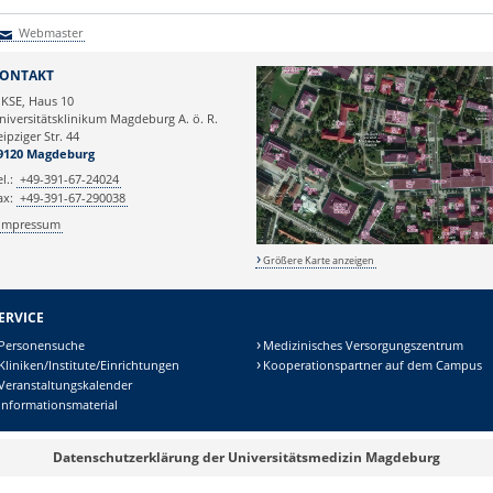
Webmaster
Webmaster
ONTAKT
KSE, Haus 10
niversitätsklinikum Magdeburg A. ö. R.
eipziger Str. 44
9120 Magdeburg
el.:
+49-391-67-24024
ax:
+49-391-67-290038
Impressum
Größere Karte anzeigen
ERVICE
Personensuche
Medizinisches Versorgungszentrum
Kliniken/Institute/Einrichtungen
Kooperationspartner auf dem Campus
Veranstaltungskalender
Informationsmaterial
Datenschutzerklärung der Universitätsmedizin Magdeburg