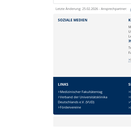
Letzte Änderung: 25.02.2026 - Ansprechpartner:
Sie können eine Nachricht versenden an:
SOZIALE MEDIEN
K
Ihre E-Mailadresse:
M
U
L
Ihr Anliegen:
3
T
F
LINKS
S
Medizinischer Fakultätentag
Verband der Universitätsklinika
Deutschlands e.V. (VUD)
Sicherheitsabfrage:
Fördervereine