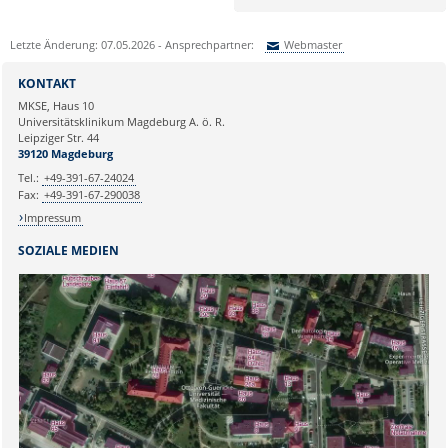
Letzte Änderung: 07.05.2026 - Ansprechpartner:
Webmaster
Sie können eine Nachricht versenden an:
Webmaster
KONTAKT
Ihre E-Mailadresse:
MKSE, Haus 10
Universitätsklinikum Magdeburg A. ö. R.
Leipziger Str. 44
Ihr Anliegen:
39120 Magdeburg
Tel.:
+49-391-67-24024
Fax:
+49-391-67-290038
Impressum
SOZIALE MEDIEN