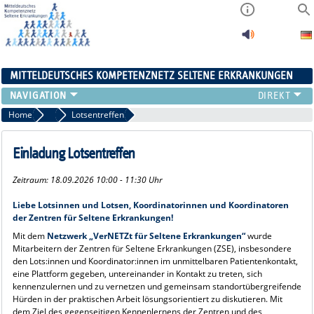
MITTELDEUTSCHES KOMPETENZNETZ SELTENE ERKRANKUNGEN
ÜBERSICHT
Home
Fortbildungen und Fallkonferenzen
Lotsentreffen
A-ZENTRUM
FACHZENTREN
Einladung Lotsentreffen
PATIENTENSELBSTHILFE
Zeitraum: 18.09.2026 10:00 - 11:30 Uhr
NETZWERKE
KONTAKT
Liebe Lotsinnen und Lotsen, Koordinatorinnen und Koordinatoren
der Zentren für Seltene Erkrankungen!
AKTUELLES
Mit dem
Netzwerk „VerNETZt für Seltene Erkrankungen“
wurde
Mitarbeitern der Zentren für Seltene Erkrankungen (ZSE), insbesondere
den Lots:innen und Koordinator:innen im unmittelbaren Patientenkontakt,
eine Plattform gegeben, untereinander in Kontakt zu treten, sich
kennenzulernen und zu vernetzen und gemeinsam standortübergreifende
Hürden in der praktischen Arbeit lösungsorientiert zu diskutieren. Mit
dem Ziel des gegenseitigen Kennenlernens der Zentren und des