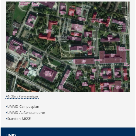
Sicherheitsabfrage:
Größere Karte anzeigen
UMMD-Campusplan
Lösung:
UMMD-Außenstandorte
Standort MKSE
LINKS