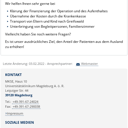
Wir helfen Ihnen sehr gerne bei
Klärung der Finanzierung der Operation und des Aufenthaltes
Übernahme der Kosten durch die Krankenkasse
Transport von Eltern und Kind nach Greifswald
Unterbringung von Begleitpersonen, Familienzimmer
Vielleicht haben Sie noch weitere Fragen?
Es ist unser ausdrückliches Ziel, den Anteil der Patienten aus dem Ausland
zu erhöhen!
Letzte Änderung: 03.02.2022 - Ansprechpartner:
Webmaster
Sie können eine Nachricht versenden an:
Webmaster
KONTAKT
Ihre E-Mailadresse:
MKSE, Haus 10
Universitätsklinikum Magdeburg A. ö. R.
Leipziger Str. 44
Ihr Anliegen:
39120 Magdeburg
Tel.:
+49-391-67-24024
Fax:
+49-391-67-290038
Impressum
SOZIALE MEDIEN