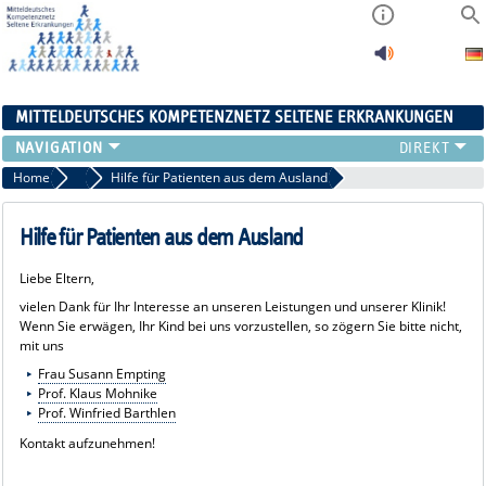
MITTELDEUTSCHES KOMPETENZNETZ SELTENE ERKRANKUNGEN
ÜBERSICHT
Home
Links
Hilfe für Patienten aus dem Ausland
A-ZENTRUM
FACHZENTREN
Hilfe für Patienten aus dem Ausland
PATIENTENSELBSTHILFE
Liebe Eltern,
NETZWERKE
vielen Dank für Ihr Interesse an unseren Leistungen und unserer Klinik!
KONTAKT
Wenn Sie erwägen, Ihr Kind bei uns vorzustellen, so zögern Sie bitte nicht,
AKTUELLES
mit uns
Frau Susann Empting
Prof. Klaus Mohnike
Prof. Winfried Barthlen
Kontakt aufzunehmen!