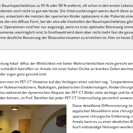
die Bauchspeicheldrüse zu 95 % oder 98 % entfernt, oft schon in den ersten Lebe
amals noch nicht so gut wie heute. Die Unterzuckerungen waren durch diese a
en, entwickeln die meisten der operierten Kinder spätestens in der Pubertät eine
te die rein diffuse Form, bei der also alle Inselzellen der Bauchspeicheldrüse g
 Operationen sind hier nur angezeigt, wenn es trotz optimaler Betreuung imm
ente unerträglich sind. In Greifswald wird dann aber nicht mehr fast die gesa
eine deutliche Besserung der Blutzuckersituation zu erreichen ist. Hier ist heute
eilung fokal- diffus der Wirklichkeit mit hoher Wahrscheinlichkeit nicht gerecht w
chiedlich betroffen ist: Areale mit einer hohen Dichte an kranken Zellen wechsel
oder sogar ganz gesund sind.
ann man im PET-CT Hinweise auf das Vorliegen eines solchen sog. "Leopardenmus
n Nuklearmedizinern, Radiologen, pädiatrischen Endokrinologen, Kinderchirurge
also während der dynamischen Akquise der PET-CT Bilder viele wichtige und für
n können, ist Prof. Barthlen bei jeder PET-CT Untersuchung persönlich anwese
Diese detaillierte Differenzierung ist
atypischen Mosaikform eine chirurgi
sparsame chirurgische Entfernung n
Areale kann es zu einer deutlichen 
Auch vollständige Heilungen wurden