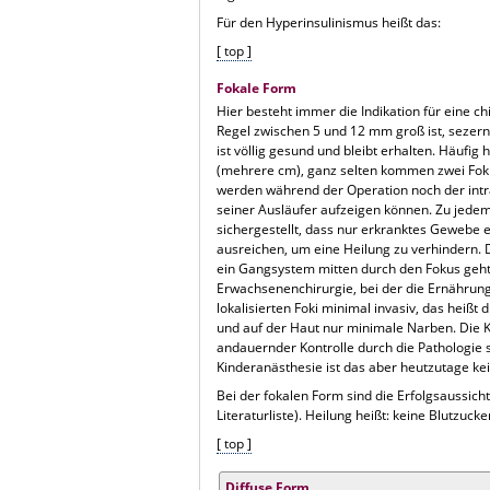
Für den Hyperinsulinismus heißt das:
[ top ]
Fokale Form
Hier besteht immer die Indikation für eine ch
Regel zwischen 5 und 12 mm groß ist, sezerni
ist völlig gesund und bleibt erhalten. Häufig
(mehrere cm), ganz selten kommen zwei Foki 
werden während der Operation noch der intr
seiner Ausläufer aufzeigen können. Zu jede
sichergestellt, dass nur erkranktes Gewebe 
ausreichen, um eine Heilung zu verhindern. 
ein Gangsystem mitten durch den Fokus geht,
Erwachsenenchirurgie, bei der die Ernährun
lokalisierten Foki minimal invasiv, das hei
und auf der Haut nur minimale Narben. Die K
andauernder Kontrolle durch die Pathologie
Kinderanästhesie ist das aber heutzutage k
Bei der fokalen Form sind die Erfolgsaussich
Literaturliste). Heilung heißt: keine Blutz
[ top ]
Diffuse Form