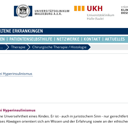
ELTENE ERKRANKUNGEN
REN
PATIENTENSELBSTHILFE
NETZWERKE
KONTAKT
AKTUELLES
Zentrum für Congenitalen Hyperinsulinismus (COACH)
Therapie
Chirurgische Therapie / Histologie
ei Hyperinsulinismus
ei Hyperinsulinismus
iche Unversehrtheit eines Kindes. Er ist - auch in juristischem Sinn - nur gerechtf
eses Abwägen orientiert sich am Wissen und der Erfahrung sowie an der ethisch