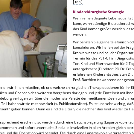
[ top ]
Kinderchirurgische Strategie
Wenn eine adäquate Lebensqualität 
kann, wenn ständige Blutzuckersch
das Kind immer größer werden lass
werden:
Wir beraten Sie gerne telefonisch od
kontaktieren. Wir helfen bei der Fr
Krankenkasse und bei der Organisati
Termin für das PET-CT im Diagnosti
Tor. Kind und Eltern werden für 2 
untergebracht (Direktor: PD Dr. Fra
erfahrenen Kinderanästhesisten Dr. 
Prof. Barthlen ist während der ges
n wir Ihnen mitteilen, ob und welche chirurgischen Therapieoptionen für Ihr K
siken und Chancen des weiteren Vorgehens darlegen und jede Einzelheit mit Ihn
gdeburg verfügen wir über die modernste Palette der medikamentösen und chir
il haben wir sie mitentwickelt (s. Publikationsliste). Es ist uns sehr wichtig, da
nsent" geben können. Denn es sind die Eltern, die nachher das Kind wieder zu H
versprechend erscheint, so werden durch eine Bauchspiegelung (Laparoskopie) 
mmen und sofort untersucht. Sind alle Inselzellen in allen Arealen gleich betroff
e und die Operation wird beendet. Die durch eine Laparoskopie verursachten Na