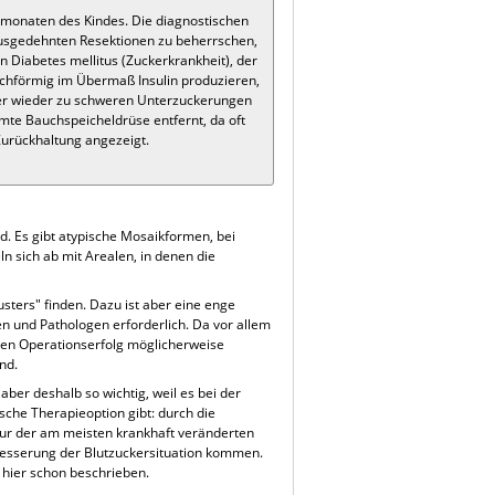
nsmonaten des Kindes. Die diagnostischen
usgedehnten Resektionen zu beherrschen,
n Diabetes mellitus (Zuckerkrankheit), der
leichförmig im Übermaß Insulin produzieren,
er wieder zu schweren Unterzuckerungen
mte Bauchspeicheldrüse entfernt, da oft
 Zurückhaltung angezeigt.
ird. Es gibt atypische Mosaikformen, bei
n sich ab mit Arealen, in denen die
ters" finden. Dazu ist aber eine enge
n und Pathologen erforderlich. Da vor allem
 den Operationserfolg möglicherweise
nd.
 aber deshalb so wichtig, weil es bei der
sche Therapieoption gibt: durch die
ur der am meisten krankhaft veränderten
Besserung der Blutzuckersituation kommen.
 hier schon beschrieben.