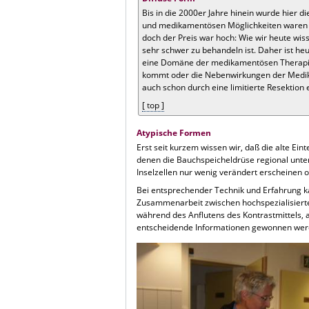
Bis in die 2000er Jahre hinein wurde hier 
und medikamentösen Möglichkeiten waren d
doch der Preis war hoch: Wie wir heute wiss
sehr schwer zu behandeln ist. Daher ist heu
eine Domäne der medikamentösen Therapie.
kommt oder die Nebenwirkungen der Medikam
auch schon durch eine limitierte Resektion 
[ top ]
Atypische Formen
Erst seit kurzem wissen wir, daß die alte Eint
denen die Bauchspeicheldrüse regional unters
Inselzellen nur wenig verändert erscheinen 
Bei entsprechender Technik und Erfahrung k
Zusammenarbeit zwischen hochspezialisierte
während des Anflutens des Kontrastmittels, 
entscheidende Informationen gewonnen werde