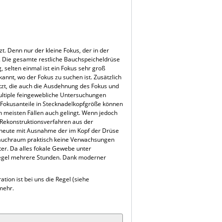
t. Denn nur der kleine Fokus, der in der
lt. Die gesamte restliche Bauchspeicheldrüse
, selten einmal ist ein Fokus sehr groß
annt, wo der Fokus zu suchen ist. Zusätzlich
tzt, die auch die Ausdehnung des Fokus und
ultiple feingewebliche Untersuchungen
e Fokusanteile in Stecknadelkopfgröße können
n meisten Fällen auch gelingt. Wenn jedoch
 Rekonstruktionsverfahren aus der
 heute mit Ausnahme der im Kopf der Drüse
m Bauchraum praktisch keine Verwachsungen
ter. Da alles fokale Gewebe unter
 Regel mehrere Stunden. Dank moderner
tion ist bei uns die Regel (siehe
mehr.