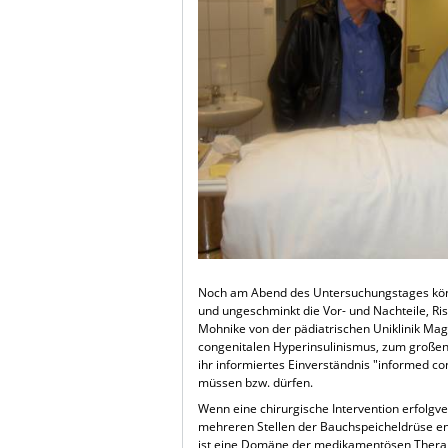
Noch am Abend des Untersuchungstages könne
und ungeschminkt die Vor- und Nachteile, Ri
Mohnike von der pädiatrischen Uniklinik Ma
congenitalen Hyperinsulinismus, zum großen Te
ihr informiertes Einverständnis "informed co
müssen bzw. dürfen.
Wenn eine chirurgische Intervention erfolg
mehreren Stellen der Bauchspeicheldrüse entno
ist eine Domäne der medikamentösen Therapi