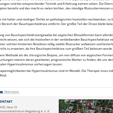
ungen sind bei entsprechender Technik und Erfahrung extrem selten. Die Eltern
ption besteht und das macht es vielen leichter, das ständige Blutzuckermesse
 mit hoher und niedriger Dichte an pathologischen Inselzellen nachweisbar, so l
te Bereich der Bauchspeicheldrüse entfernt. Der größte Teil der Drüse bleibt bela
nung von Bauchspeicheldrüsengewebe bei atypischen Mosaikformen kann allerding
nicht wissen, wie sich die Inselzellen in der verbleibenden Bauchspeicheldrüse 
einer solchen limitierten Resektion völlig stabile Blutzucker aufweisen und kein
n nicht zu erwarten, da ihre Bauchspeicheldrüse zum größten Teil belassen wurde.
ndere Methode als die chirurgische Biopsie, um rein diffuse von atypischen Form
hungen intensiv daran gearbeitet, prognostische Marker zu finden, die uns den E
talen Hyperinsulinismus vorhersagen lassen.
iemöglichkeiten bei Hyperinsulinismus sind im Wandel. Die Therapie muss indiv
Kind.
Webmaster
Webmaster
ONTAKT
KSE, Haus 10
niversitätsklinikum Magdeburg A. ö. R.