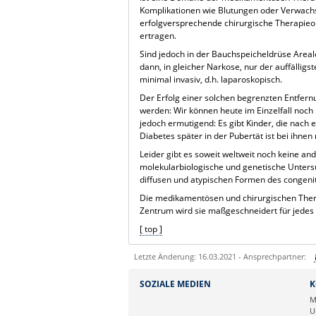
Komplikationen wie Blutungen oder Verwachs
erfolgversprechende chirurgische Therapieo
ertragen.
Sind jedoch in der Bauchspeicheldrüse Areale
dann, in gleicher Narkose, nur der auffälligs
minimal invasiv, d.h. laparoskopisch.
Der Erfolg einer solchen begrenzten Entfer
werden: Wir können heute im Einzelfall noch 
jedoch ermutigend: Es gibt Kinder, die nach 
Diabetes später in der Pubertät ist bei ihne
Leider gibt es soweit weltweit noch keine a
molekularbiologische und genetische Untersuc
diffusen und atypischen Formen des congeni
Die medikamentösen und chirurgischen Therap
Zentrum wird sie maßgeschneidert für jedes 
[ top ]
Letzte Änderung: 16.03.2021 - Ansprechpartner:
Sie können eine Nachricht versenden an:
SOZIALE MEDIEN
K
Ihre E-Mailadresse:
M
U