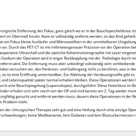
irurgische Entfernung des Fokus, ganz gleich wo er in der Bauchspeicheldrüse sitz
ert im Übermaß Insulin. Kann er vollständig entfernt werden, ist das Kind gehei
 hat ein Fokus kleine Ausläufer und Mikrosatelliten in der unmittelbaren Umgebung
vor. Durch das PET-CT ist mit millimetergenauer Präzision vor der Operation bek
aoperative Ultraschall und die optische Kohärenztomographie mit Laser eingese
m Stadium der Operation wird in enger Rückkopplung mit der Pathologie durch m
entfernt wird. Die Entfernung muss aber unbedingt vollständig sein: verbleibend
Dabei versuchen wir, den Pankreas- und Gallengang nicht zu berühren, was in de
 so ist eine Eröffnung unvermeidbar. Zur Ableitung der Verdauungssäfte gibt es
g und Lebensqualität später normal erhalten bleiben. Diese Operationen werden
ßt durch eine Bauchspiegelung (Laparoskopie), durchgeführt. Diese hinterlässt i
inder erholen sich sehr rasch von der OP und sind bereits am 2. Tag wieder mun
 sorgfältig gesucht und entfernt werden muss, dauern diese Operationen in der
ein Problem mehr.
ten der chirurgischen Therapie sehr gut und eine Heilung durch eine einzige Opera
uckerschwankungen, keine Medikamente, kein Diabetes und kein Blutzuckermessen 