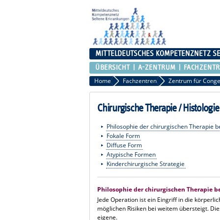
MITTELDEUTSCHES KOMPETENZNETZ S
ÜBERSICHT
A-ZENTRUM
FACHZENT
Home
Fachzentren
Chirurgische Therapie / Histologie
Philosophie der chirurgischen Therapie b
Fokale Form
Diffuse Form
Atypische Formen
Kinderchirurgische Strategie
Philosophie der chirurgischen Therapie b
Jede Operation ist ein Eingriff in die körperl
möglichen Risiken bei weitem übersteigt. Di
eigene.