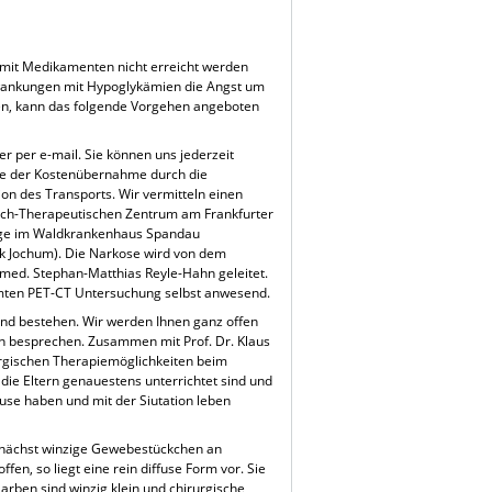
mit Medikamenten nicht erreicht werden
wankungen mit Hypoglykämien die Angst um
en, kann das folgende Vorgehen angeboten
er per e-mail. Sie können uns jederzeit
age der Kostenübernahme durch die
on des Transports. Wir vermitteln einen
sch-Therapeutischen Zentrum am Frankfurter
Tage im Waldkrankenhaus Spandau
nk Jochum). Die Narkose wird von dem
med. Stephan-Matthias Reyle-Hahn geleitet.
amten PET-CT Untersuchung selbst anwesend.
ind bestehen. Wir werden Ihnen ganz offen
en besprechen. Zusammen mit Prof. Dr. Klaus
urgischen Therapiemöglichkeiten beim
ß die Eltern genauestens unterrichtet sind und
ause haben und mit der Siutation leben
zunächst winzige Gewebestückchen an
en, so liegt eine rein diffuse Form vor. Sie
rben sind winzig klein und chirurgische