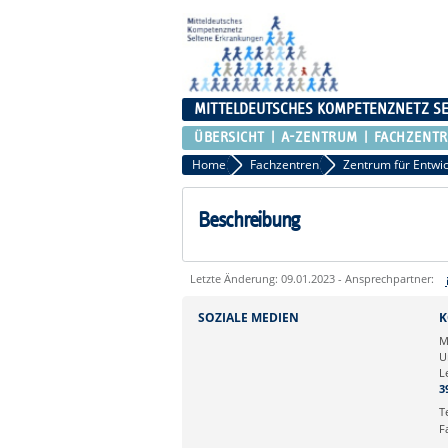
MITTELDEUTSCHES KOMPETENZNETZ S
ÜBERSICHT
A-ZENTRUM
FACHZENT
Home
Fachzentren
Beschreibung
Letzte Änderung: 09.01.2023 - Ansprechpartner:
Sie können eine Nachricht versenden an:
SOZIALE MEDIEN
K
Ihre E-Mailadresse:
M
U
L
Ihr Anliegen:
3
T
F