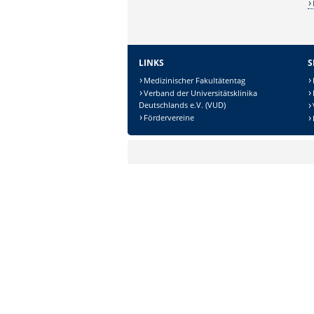
LINKS
S
Medizinischer Fakultätentag
Verband der Universitätsklinika
Deutschlands e.V. (VUD)
Sicherheitsabfrage:
Fördervereine
Lösung: