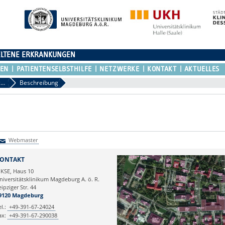
ELTENE ERKRANKUNGEN
REN
PATIENTENSELBSTHILFE
NETZWERKE
KONTAKT
AKTUELLES
Zentrum für Entwicklungsstörungen (ZfE)
Beschreibung
Webmaster
Webmaster
ONTAKT
KSE, Haus 10
niversitätsklinikum Magdeburg A. ö. R.
eipziger Str. 44
9120 Magdeburg
el.:
+49-391-67-24024
ax:
+49-391-67-290038