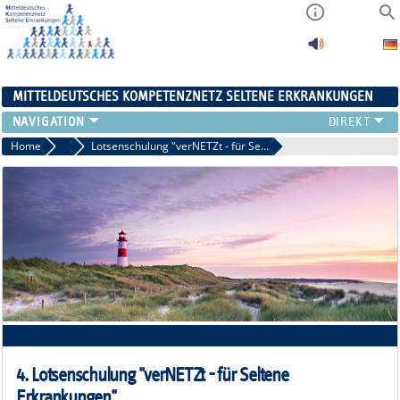
MITTELDEUTSCHES KOMPETENZNETZ SELTENE ERKRANKUNGEN
ÜBERSICHT
Home
2023
Lotsenschulung "verNETZt - für Seltene Erkrankungen"
A-ZENTRUM
FACHZENTREN
PATIENTENSELBSTHILFE
NETZWERKE
KONTAKT
AKTUELLES
4. Lotsenschulung "verNETZt - für Seltene
Erkrankungen"