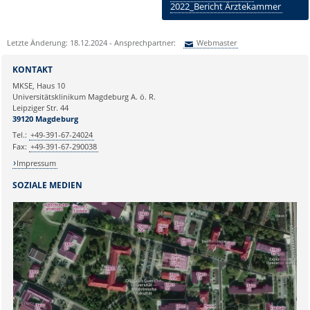
2022_Bericht Ärztekammer
Letzte Änderung: 18.12.2024 - Ansprechpartner:
Webmaster
Sie können eine Nachricht versenden an:
Webmaster
KONTAKT
Ihre E-Mailadresse:
MKSE, Haus 10
Universitätsklinikum Magdeburg A. ö. R.
Leipziger Str. 44
Ihr Anliegen:
39120 Magdeburg
Tel.:
+49-391-67-24024
Fax:
+49-391-67-290038
Impressum
SOZIALE MEDIEN