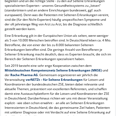
begleiten und an die richtige Stelle - zu den auf Seltene Erkrankungen
spezialisierten Experten - unseres Gesundheitssystems zu „lotsen“
(standortintern und an andere Einrichtungen bundesweit, ggf. auch
europaweit). Denn was die Patienten mit Seltenen Erkrankungen vereint,
sind die (für den Nicht-Experten) häufig unspezifischen Symptome und
der oft jahrelange Weg von Arzt zu Arzt, bis die Diagnose schließlich
gestellt werden kann.
Eine Erkrankung gilt in der Europäischen Union als selten, wenn weniger
als 5 von 10.000 Menschen betroffen sind. In Deutschland leben ca. 4 Mio.
Betroffene, die von einer der bis zu 8.000 bekannten Seltenen
Erkrankungen betroffen sind. Die geringe Anzahl von Betroffenen je
Seltener Erkrankung macht deutlich, dass es Experten braucht, die sich im
Bereich der Seltenen Erkrankungen spezialisiert haben.
Seit 2019 besteht eine sehr enge Kooperation zwischen dem
Mitteldeutschen Kompetenznetz Seltene Erkrankungen (MKSE)
und
der
Roche Pharma AG
. Gemeinsam organisieren wir jährlich die
Veranstaltung
verNETZt – für Seltene Erkrankungen
für Lotsen und
Koordinatoren der bundesdeutschen ZSE, bieten dabei relevante und
aktuelle Themen, präsentiert von exzellenten Referenten, und schaffen
damit eine Austauschplattform für die Lotsen und Koordinatoren der ZSE
in Deutschland. Darüberhinaus richten wir uns mit dieser Veranstaltung
explizit - wie oben schon erwähnt - an alle an Seltenen Erkrankungen
Interessierten in Deutschland, die das gemeinsame Ziel haben, Patienten
mit unklarer Diagnose oder mit Verdacht auf eine Seltene Erkrankung auf