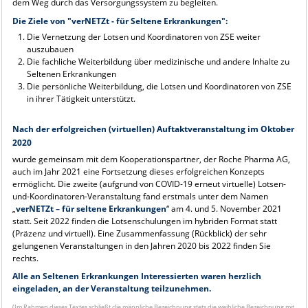
dem Weg durch das Versorgungssystem zu begleiten.
Die Ziele von "verNETZt - für Seltene Erkrankungen":
Die Vernetzung der Lotsen und Koordinatoren von ZSE weiter
auszubauen
Die fachliche Weiterbildung über medizinische und andere Inhalte zu
Seltenen Erkrankungen
Die persönliche Weiterbildung, die Lotsen und Koordinatoren von ZSE
in ihrer Tätigkeit unterstützt.
.
Nach der erfolgreichen (virtuellen) Auftaktveranstaltung im Oktober
2020
wurde gemeinsam mit dem Kooperationspartner, der Roche Pharma AG,
auch im Jahr 2021 eine Fortsetzung dieses erfolgreichen Konzepts
ermöglicht. Die zweite (aufgrund von COVID-19 erneut virtuelle) Lotsen-
und-Koordinatoren-Veranstaltung fand erstmals unter dem Namen
„
verNETZt – für seltene Erkrankungen
“ am 4. und 5. November 2021
statt. Seit 2022 finden die Lotsenschulungen im hybriden Format statt
(Präzenz und virtuell). Eine Zusammenfassung (Rückblick) der sehr
gelungenen Veranstaltungen in den Jahren 2020 bis 2022 finden Sie
rechts.
Alle an Seltenen Erkrankungen Interessierten waren herzlich
eingeladen, an der Veranstaltung teilzunehmen.
(Im Rahmen dieses Textes schließt die männliche Bezeichnung stets die weibliche Bezeichnung mit