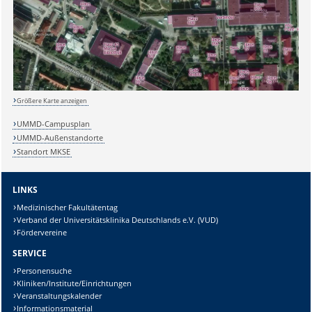
Sicherheitsabfrage:
Größere Karte anzeigen
UMMD-Campusplan
UMMD-Außenstandorte
Standort MKSE
Lösung:
LINKS
Medizinischer Fakultätentag
Verband der Universitätsklinika Deutschlands e.V. (VUD)
Fördervereine
SERVICE
Personensuche
Kliniken/Institute/Einrichtungen
Veranstaltungskalender
Informationsmaterial