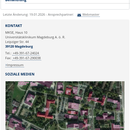
Letzte Änderung: 19.01.2026 - Ansprechpartner:
Webmaster
Sie können eine Nachricht versenden an:
Webmaster
KONTAKT
Ihre E-Mailadresse:
MKSE, Haus 10
Universitätsklinikum Magdeburg A. ö. R.
Leipziger Str. 44
Ihr Anliegen:
39120 Magdeburg
Tel.:
+49-391-67-24024
Fax:
+49-391-67-290038
Impressum
SOZIALE MEDIEN