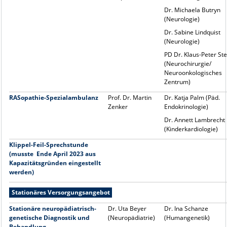
Dr. Michaela Butryn
(Neurologie)
Dr. Sabine Lindquist
(Neurologie)
PD Dr. Klaus-Peter Ste
(Neurochirurgie/
Neuroonkologisches
Zentrum)
RASopathie-Spezialambulanz
Prof. Dr. Martin
Dr. Katja Palm (Päd.
Zenker
Endokrinologie)
Dr. Annett Lambrecht
(Kinderkardiologie)
Klippel-Feil-Sprechstunde
(musste Ende April 2023 aus
Kapazitätsgründen eingestellt
werden)
Stationäres Versorgungsangebot
Stationäre neuropädiatrisch-
Dr. Uta Beyer
Dr. Ina Schanze
genetische Diagnostik und
(Neuropädiatrie)
(Humangenetik)
Behandlung