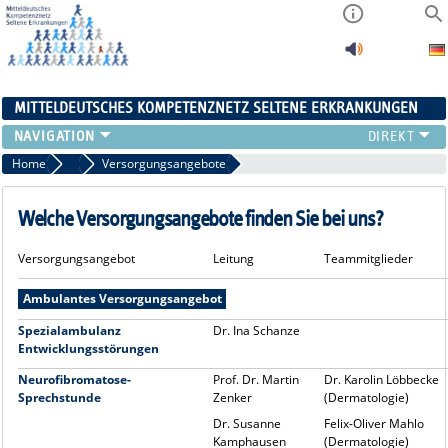
MITTELDEUTSCHES KOMPETENZNETZ SELTENE ERKRANKUNGEN
ÜBERSICHT
Home
Zentrum für Entwicklungsstörungen (ZfE)
Versorgungsangebote
A-ZENTRUM
FACHZENTREN
Welche Versorgungsangebote finden Sie bei uns?
PATIENTENSELBSTHILFE
Versorgungsangebot
Leitung
Teammitglieder
NETZWERKE
KONTAKT
Ambulantes Versorgungsangebot
AKTUELLES
Spezialambulanz
Dr. Ina Schanze
Entwicklungsstörungen
Neurofibromatose-
Prof. Dr. Martin
Dr. Karolin Löbbecke
Sprechstunde
Zenker
(Dermatologie)
Dr. Susanne
Felix-Oliver Mahlo
Kamphausen
(Dermatologie)