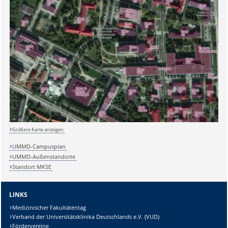
Größere Karte anzeigen
Sicherheitsabfrage:
UMMD-Campusplan
UMMD-Außenstandorte
Standort MKSE
Lösung:
LINKS
Medizinischer Fakultätentag
Verband der Universitätsklinika Deutschlands e.V. (VUD)
Fördervereine