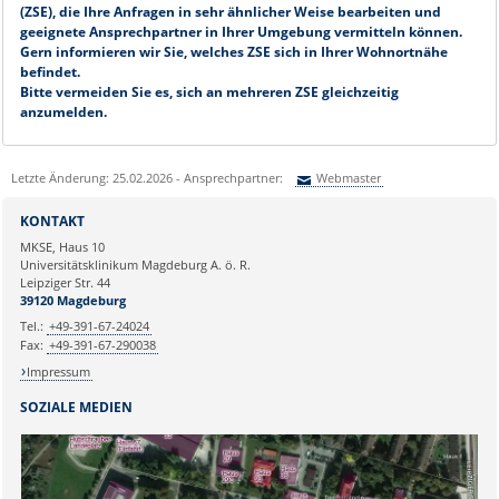
(ZSE), die Ihre Anfragen in sehr ähnlicher Weise bearbeiten und
geeignete Ansprechpartner in Ihrer Umgebung vermitteln können.
Gern informieren wir Sie, welches ZSE sich in Ihrer Wohnortnähe
befindet.
Bitte vermeiden Sie es, sich an mehreren ZSE gleichzeitig
anzumelden.
Letzte Änderung: 25.02.2026 - Ansprechpartner:
Webmaster
Sie können eine Nachricht versenden an:
Webmaster
KONTAKT
Ihre E-Mailadresse:
MKSE, Haus 10
Universitätsklinikum Magdeburg A. ö. R.
Leipziger Str. 44
Ihr Anliegen:
39120 Magdeburg
Tel.:
+49-391-67-24024
Fax:
+49-391-67-290038
Impressum
SOZIALE MEDIEN