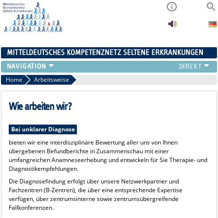
MITTELDEUTSCHES KOMPETENZNETZ SELTENE ERKRANKUNGEN
ÜBERSICHT
Home
Arbeitsweise
A-ZENTRUM
FACHZENTREN
Wie arbeiten wir?
PATIENTENSELBSTHILFE
NETZWERKE
Bei unklarer Diagnose
KONTAKT
bieten wir eine interdisziplinäre Bewertung aller uns von Ihnen
übergebenen Befundberichte in Zusammenschau mit einer
AKTUELLES
umfangreichen Anamneseerhebung und entwickeln für Sie Therapie- und
Diagnostikempfehlungen.
Die Diagnosefindung erfolgt über unsere Netzwerkpartner und
Fachzentren (B-Zentren), die über eine entsprechende Expertise
verfügen, über zentrumsinterne sowie zentrumsübergreifende
Fallkonferenzen.