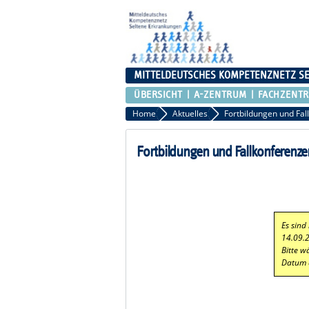
MITTELDEUTSCHES KOMPETENZNETZ S
ÜBERSICHT
A-ZENTRUM
FACHZENT
Home
Aktuelles
Fortbildungen und Fal
Fortbildungen und Fallkonferenze
Es sind
14.09.
Bitte w
Datum 