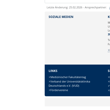
Letzte Änderung: 25.02.2026 - Ansprechpartner:
Sie können eine Nachricht versenden an:
SOZIALE MEDIEN
K
Ihre E-Mailadresse:
M
U
L
Ihr Anliegen:
3
T
F
LINKS
S
Medizinischer Fakultätentag
Verband der Universitätsklinika
Deutschlands e.V. (VUD)
Sicherheitsabfrage:
Fördervereine