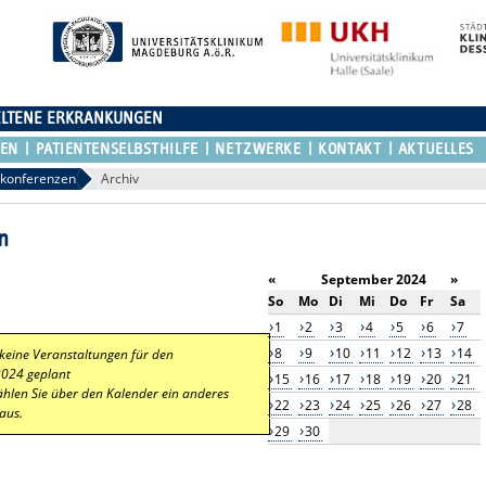
ELTENE ERKRANKUNGEN
REN
PATIENTENSELBSTHILFE
NETZWERKE
KONTAKT
AKTUELLES
lkonferenzen
Archiv
n
«
September 2024
»
So
Mo
Di
Mi
Do
Fr
Sa
1
2
3
4
5
6
7
8
9
10
11
12
13
14
 keine Veranstaltungen für den
2024 geplant
15
16
17
18
19
20
21
ählen Sie über den Kalender ein anderes
22
23
24
25
26
27
28
aus.
29
30