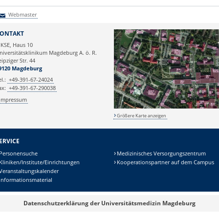
Webmaster
Webmaster
ONTAKT
KSE, Haus 10
niversitätsklinikum Magdeburg A. ö. R.
eipziger Str. 44
9120 Magdeburg
el.:
+49-391-67-24024
ax:
+49-391-67-290038
Impressum
Größere Karte anzeigen
ERVICE
Personensuche
Medizinisches Versorgungszentrum
Kliniken/Institute/Einrichtungen
Kooperationspartner auf dem Campus
Veranstaltungskalender
Informationsmaterial
Datenschutzerklärung der Universitätsmedizin Magdeburg