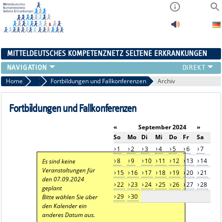
MITTELDEUTSCHES KOMPETENZNETZ SELTENE ERKRANKUNGEN
ÜBERSICHT
Home
Aktuelles
Fortbildungen und Fallkonferenzen
Archiv
A-ZENTRUM
FACHZENTREN
Fortbildungen und Fallkonferenzen
PATIENTENSELBSTHILFE
«
September 2024
»
NETZWERKE
So
Mo
Di
Mi
Do
Fr
Sa
KONTAKT
1
2
3
4
5
6
7
AKTUELLES
8
9
10
11
12
13
14
Es sind keine
Veranstaltungen für
15
16
17
18
19
20
21
den 07.09.2024
22
23
24
25
26
27
28
geplant
29
30
Bitte wählen Sie über
den Kalender ein
anderes Datum aus.