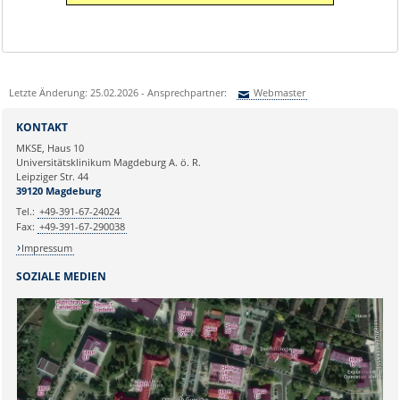
Letzte Änderung: 25.02.2026 - Ansprechpartner:
Webmaster
Sie können eine Nachricht versenden an:
Webmaster
KONTAKT
Ihre E-Mailadresse:
MKSE, Haus 10
Universitätsklinikum Magdeburg A. ö. R.
Leipziger Str. 44
Ihr Anliegen:
39120 Magdeburg
Tel.:
+49-391-67-24024
Fax:
+49-391-67-290038
Impressum
SOZIALE MEDIEN