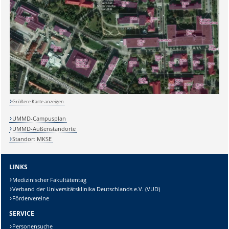
Sicherheitsabfrage:
Größere Karte anzeigen
Lösung:
UMMD-Campusplan
UMMD-Außenstandorte
Standort MKSE
LINKS
Medizinischer Fakultätentag
Verband der Universitätsklinika Deutschlands e.V. (VUD)
Fördervereine
SERVICE
Personensuche