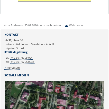
Letzte Änderung: 25.02.2026 - Ansprechpartner:
Webmaster
Sie können eine Nachricht versenden an:
Webmaster
KONTAKT
Ihre E-Mailadresse:
MKSE, Haus 10
Universitätsklinikum Magdeburg A. ö. R.
Leipziger Str. 44
Ihr Anliegen:
39120 Magdeburg
Tel.:
+49-391-67-24024
Fax:
+49-391-67-290038
Impressum
SOZIALE MEDIEN