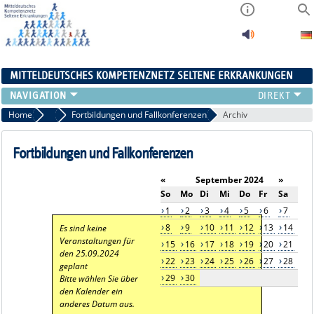
MITTELDEUTSCHES KOMPETENZNETZ SELTENE ERKRANKUNGEN
ÜBERSICHT
Home
Aktuelles
Fortbildungen und Fallkonferenzen
Archiv
A-ZENTRUM
FACHZENTREN
Fortbildungen und Fallkonferenzen
PATIENTENSELBSTHILFE
«
September 2024
»
NETZWERKE
So
Mo
Di
Mi
Do
Fr
Sa
KONTAKT
1
2
3
4
5
6
7
AKTUELLES
8
9
10
11
12
13
14
Es sind keine
Veranstaltungen für
15
16
17
18
19
20
21
den 25.09.2024
22
23
24
25
26
27
28
geplant
29
30
Bitte wählen Sie über
den Kalender ein
anderes Datum aus.