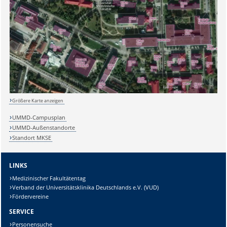
Sicherheitsabfrage:
Größere Karte anzeigen
Lösung:
UMMD-Campusplan
UMMD-Außenstandorte
Standort MKSE
LINKS
Medizinischer Fakultätentag
Verband der Universitätsklinika Deutschlands e.V. (VUD)
Fördervereine
SERVICE
Personensuche