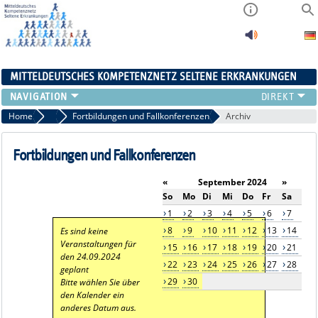
MITTELDEUTSCHES KOMPETENZNETZ SELTENE ERKRANKUNGEN
ÜBERSICHT
Home
Aktuelles
Fortbildungen und Fallkonferenzen
Archiv
A-ZENTRUM
FACHZENTREN
Fortbildungen und Fallkonferenzen
PATIENTENSELBSTHILFE
«
September 2024
»
NETZWERKE
So
Mo
Di
Mi
Do
Fr
Sa
KONTAKT
1
2
3
4
5
6
7
AKTUELLES
8
9
10
11
12
13
14
Es sind keine
Veranstaltungen für
15
16
17
18
19
20
21
den 24.09.2024
22
23
24
25
26
27
28
geplant
29
30
Bitte wählen Sie über
den Kalender ein
anderes Datum aus.