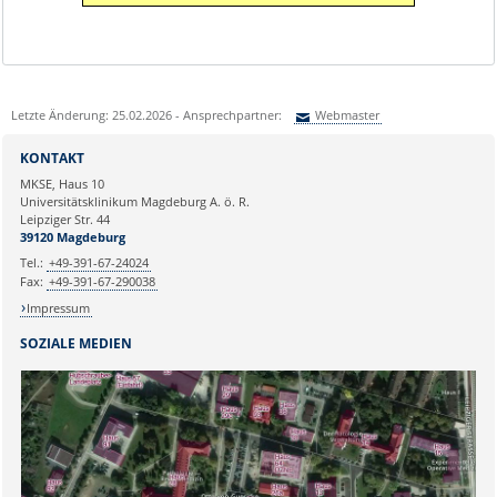
Letzte Änderung: 25.02.2026 - Ansprechpartner:
Webmaster
Sie können eine Nachricht versenden an:
Webmaster
KONTAKT
Ihre E-Mailadresse:
MKSE, Haus 10
Universitätsklinikum Magdeburg A. ö. R.
Leipziger Str. 44
Ihr Anliegen:
39120 Magdeburg
Tel.:
+49-391-67-24024
Fax:
+49-391-67-290038
Impressum
SOZIALE MEDIEN