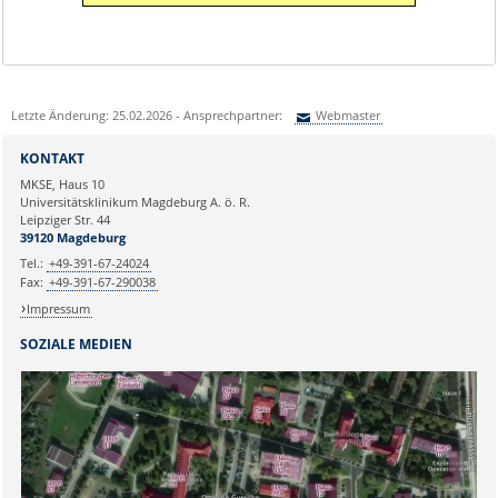
Letzte Änderung: 25.02.2026 - Ansprechpartner:
Webmaster
Sie können eine Nachricht versenden an:
Webmaster
KONTAKT
Ihre E-Mailadresse:
MKSE, Haus 10
Universitätsklinikum Magdeburg A. ö. R.
Leipziger Str. 44
Ihr Anliegen:
39120 Magdeburg
Tel.:
+49-391-67-24024
Fax:
+49-391-67-290038
Impressum
SOZIALE MEDIEN