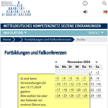
MITTELDEUTSCHES KOMPETENZNETZ SELTENE ERKRANKUNGEN
ÜBERSICHT
Home
Aktuelles
Fortbildungen und Fallkonferenzen
Archiv
A-ZENTRUM
FACHZENTREN
Fortbildungen und Fallkonferenzen
PATIENTENSELBSTHILFE
«
November 2024
»
NETZWERKE
So
Mo
Di
Mi
Do
Fr
Sa
KONTAKT
1
2
AKTUELLES
3
4
5
6
7
8
9
Es sind keine
Veranstaltungen für
10
11
12
13
14
15
16
den 13.11.2024
17
18
19
20
21
22
23
geplant
24
25
26
27
28
29
30
Bitte wählen Sie über
den Kalender ein
anderes Datum aus.