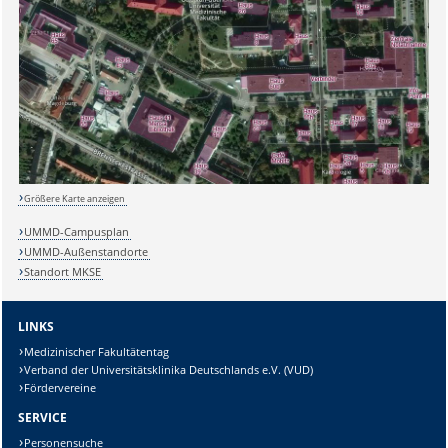
Sicherheitsabfrage:
Größere Karte anzeigen
Lösung:
UMMD-Campusplan
UMMD-Außenstandorte
Standort MKSE
LINKS
Medizinischer Fakultätentag
Verband der Universitätsklinika Deutschlands e.V. (VUD)
Fördervereine
SERVICE
Personensuche