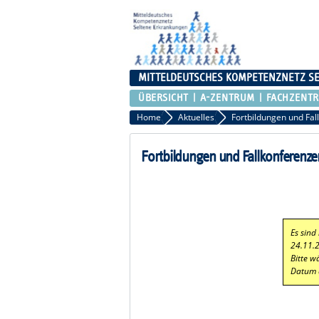
MITTELDEUTSCHES KOMPETENZNETZ S
ÜBERSICHT
A-ZENTRUM
FACHZENT
Home
Aktuelles
Fortbildungen und Fal
Fortbildungen und Fallkonferenze
Es sind
24.11.
Bitte w
Datum 