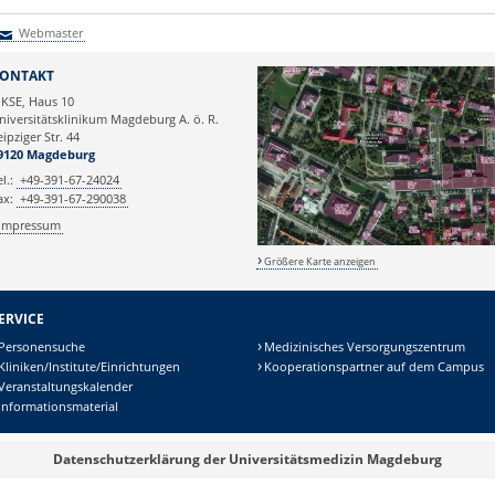
Webmaster
Webmaster
ONTAKT
KSE, Haus 10
niversitätsklinikum Magdeburg A. ö. R.
eipziger Str. 44
9120 Magdeburg
el.:
+49-391-67-24024
ax:
+49-391-67-290038
Impressum
Größere Karte anzeigen
ERVICE
Personensuche
Medizinisches Versorgungszentrum
Kliniken/Institute/Einrichtungen
Kooperationspartner auf dem Campus
Veranstaltungskalender
Informationsmaterial
Datenschutzerklärung der Universitätsmedizin Magdeburg