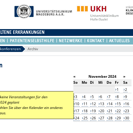
ELTENE ERKRANKUNGEN
REN
PATIENTENSELBSTHILFE
NETZWERKE
KONTAKT
AKTUELLES
lkonferenzen
Archiv
n
«
November 2024
»
So
Mo
Di
Mi
Do
Fr
Sa
1
2
3
4
5
6
7
8
9
 keine Veranstaltungen für den
2024 geplant
10
11
12
13
14
15
16
ählen Sie über den Kalender ein anderes
17
18
19
20
21
22
23
aus.
24
25
26
27
28
29
30