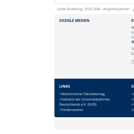
Letzte Änderung: 25.02.2026 - Ansprechpartner:
Sie können eine Nachricht versenden an:
SOZIALE MEDIEN
K
Ihre E-Mailadresse:
M
U
L
Ihr Anliegen:
3
T
F
LINKS
S
Medizinischer Fakultätentag
Verband der Universitätsklinika
Deutschlands e.V. (VUD)
Sicherheitsabfrage:
Fördervereine