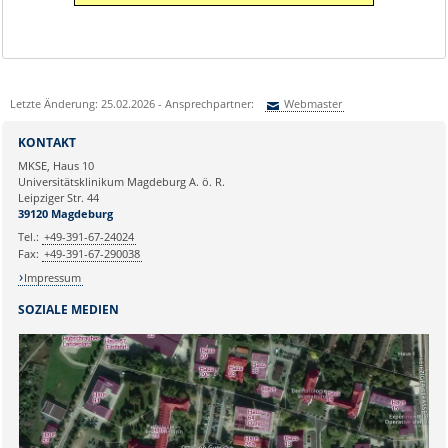
Letzte Änderung: 25.02.2026 - Ansprechpartner:
Webmaster
Sie können eine Nachricht versenden an:
Webmaster
KONTAKT
Ihre E-Mailadresse:
MKSE, Haus 10
Universitätsklinikum Magdeburg A. ö. R.
Leipziger Str. 44
Ihr Anliegen:
39120 Magdeburg
Tel.:
+49-391-67-24024
Fax:
+49-391-67-290038
Impressum
SOZIALE MEDIEN