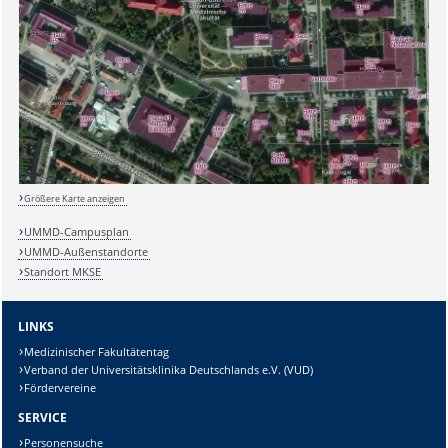
Sicherheitsabfrage:
Größere Karte anzeigen
Lösung:
UMMD-Campusplan
UMMD-Außenstandorte
Standort MKSE
LINKS
Medizinischer Fakultätentag
Verband der Universitätsklinika Deutschlands e.V. (VUD)
Fördervereine
SERVICE
Personensuche