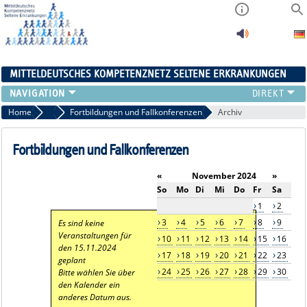
MITTELDEUTSCHES KOMPETENZNETZ SELTENE ERKRANKUNGEN
ÜBERSICHT
Home
Aktuelles
Fortbildungen und Fallkonferenzen
Archiv
A-ZENTRUM
FACHZENTREN
Fortbildungen und Fallkonferenzen
PATIENTENSELBSTHILFE
«
November 2024
»
NETZWERKE
So
Mo
Di
Mi
Do
Fr
Sa
KONTAKT
1
2
AKTUELLES
3
4
5
6
7
8
9
Es sind keine
Veranstaltungen für
10
11
12
13
14
15
16
den 15.11.2024
17
18
19
20
21
22
23
geplant
24
25
26
27
28
29
30
Bitte wählen Sie über
den Kalender ein
anderes Datum aus.