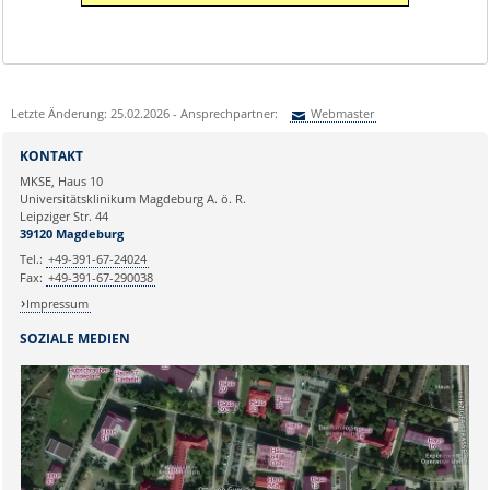
Letzte Änderung: 25.02.2026 - Ansprechpartner:
Webmaster
Sie können eine Nachricht versenden an:
Webmaster
KONTAKT
Ihre E-Mailadresse:
MKSE, Haus 10
Universitätsklinikum Magdeburg A. ö. R.
Leipziger Str. 44
Ihr Anliegen:
39120 Magdeburg
Tel.:
+49-391-67-24024
Fax:
+49-391-67-290038
Impressum
SOZIALE MEDIEN