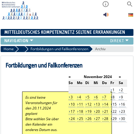
MITTELDEUTSCHES KOMPETENZNETZ SELTENE ERKRANKUNGEN
ÜBERSICHT
Home
Aktuelles
Fortbildungen und Fallkonferenzen
Archiv
A-ZENTRUM
FACHZENTREN
Fortbildungen und Fallkonferenzen
PATIENTENSELBSTHILFE
«
November 2024
»
NETZWERKE
So
Mo
Di
Mi
Do
Fr
Sa
KONTAKT
1
2
AKTUELLES
3
4
5
6
7
8
9
Es sind keine
Veranstaltungen für
10
11
12
13
14
15
16
den 20.11.2024
17
18
19
20
21
22
23
geplant
24
25
26
27
28
29
30
Bitte wählen Sie über
den Kalender ein
anderes Datum aus.