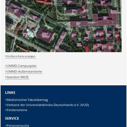
Sicherheitsabfrage:
Größere Karte anzeigen
Lösung:
UMMD-Campusplan
UMMD-Außenstandorte
Standort MKSE
LINKS
Medizinischer Fakultätentag
Verband der Universitätsklinika Deutschlands e.V. (VUD)
Fördervereine
SERVICE
Personensuche