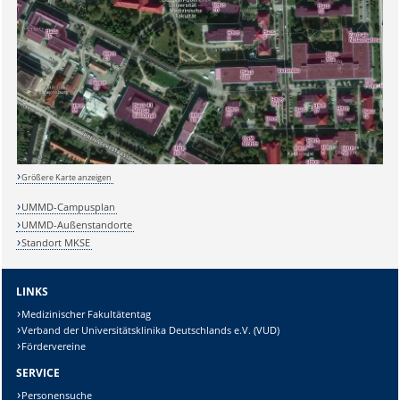
Sicherheitsabfrage:
Größere Karte anzeigen
Lösung:
UMMD-Campusplan
UMMD-Außenstandorte
Standort MKSE
LINKS
Medizinischer Fakultätentag
Verband der Universitätsklinika Deutschlands e.V. (VUD)
Fördervereine
SERVICE
Personensuche