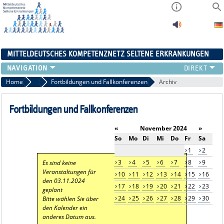
MITTELDEUTSCHES KOMPETENZNETZ SELTENE ERKRANKUNGEN
ÜBERSICHT
Home
Aktuelles
Fortbildungen und Fallkonferenzen
Archiv
A-ZENTRUM
FACHZENTREN
Fortbildungen und Fallkonferenzen
PATIENTENSELBSTHILFE
«
November 2024
»
NETZWERKE
So
Mo
Di
Mi
Do
Fr
Sa
KONTAKT
1
2
AKTUELLES
3
4
5
6
7
8
9
Es sind keine
Veranstaltungen für
10
11
12
13
14
15
16
den 03.11.2024
17
18
19
20
21
22
23
geplant
24
25
26
27
28
29
30
Bitte wählen Sie über
den Kalender ein
anderes Datum aus.