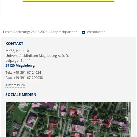
Letzte Änderung: 25.02.2026 - Ansprechpartner:
Webmaster
Sie können eine Nachricht versenden an:
Webmaster
KONTAKT
Ihre E-Mailadresse:
MKSE, Haus 10
Universitätsklinikum Magdeburg A. ö. R.
Leipziger Str. 44
Ihr Anliegen:
39120 Magdeburg
Tel.:
+49-391-67-24024
Fax:
+49-391-67-290038
Impressum
SOZIALE MEDIEN