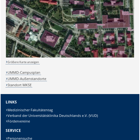
Sicherheitsabfrage:
Größere Karte anzeigen
Lösung:
UMMD-Campusplan
UMMD-Außenstandorte
Standort MKSE
LINKS
Medizinischer Fakultätentag
Verband der Universitätsklinika Deutschlands e.V. (VUD)
Fördervereine
SERVICE
Personensuche