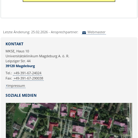
Letzte Änderung: 25.02.2026 - Ansprechpartner:
Webmaster
Sie können eine Nachricht versenden an:
Webmaster
KONTAKT
Ihre E-Mailadresse:
MKSE, Haus 10
Universitätsklinikum Magdeburg A. ö. R.
Leipziger Str. 44
Ihr Anliegen:
39120 Magdeburg
Tel.:
+49-391-67-24024
Fax:
+49-391-67-290038
Impressum
SOZIALE MEDIEN