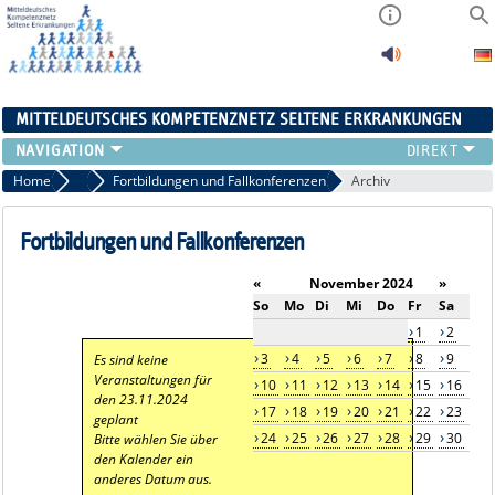
MITTELDEUTSCHES KOMPETENZNETZ SELTENE ERKRANKUNGEN
ÜBERSICHT
Home
Aktuelles
Fortbildungen und Fallkonferenzen
Archiv
A-ZENTRUM
FACHZENTREN
Fortbildungen und Fallkonferenzen
PATIENTENSELBSTHILFE
«
November 2024
»
NETZWERKE
So
Mo
Di
Mi
Do
Fr
Sa
KONTAKT
1
2
AKTUELLES
3
4
5
6
7
8
9
Es sind keine
Veranstaltungen für
10
11
12
13
14
15
16
den 23.11.2024
17
18
19
20
21
22
23
geplant
24
25
26
27
28
29
30
Bitte wählen Sie über
den Kalender ein
anderes Datum aus.