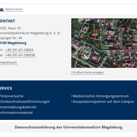
Webmaster
Webmaster
ONTAKT
KSE, Haus 10
niversitätsklinikum Magdeburg A. ö. R.
eipziger Str. 44
9120 Magdeburg
el.:
+49-391-67-24024
ax:
+49-391-67-290038
Impressum
Größere Karte anzeigen
ERVICE
Personensuche
Medizinisches Versorgungszentrum
Kliniken/Institute/Einrichtungen
Kooperationspartner auf dem Campus
Veranstaltungskalender
Informationsmaterial
Datenschutzerklärung der Universitätsmedizin Magdeburg