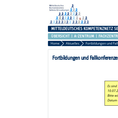
MITTELDEUTSCHES KOMPETENZNETZ S
ÜBERSICHT
A-ZENTRUM
FACHZENT
Home
Aktuelles
Fortbildungen und Fal
Fortbildungen und Fallkonferenze
Es sind
10.07.
Bitte w
Datum 