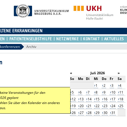
ELTENE ERKRANKUNGEN
REN
PATIENTENSELBSTHILFE
NETZWERKE
KONTAKT
AKTUELLES
lkonferenzen
Archiv
n
«
Juli 2026
»
So
Mo
Di
Mi
Do
Fr
Sa
1
2
3
4
5
6
7
8
9
10
11
 keine Veranstaltungen für den
2026 geplant
12
13
14
15
16
17
18
ählen Sie über den Kalender ein anderes
19
20
21
22
23
24
25
aus.
26
27
28
29
30
31