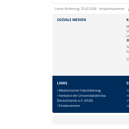
Letzte Änderung: 25.02.2026 - Ansprechpartner:
Sie können eine Nachricht versenden an:
SOZIALE MEDIEN
K
Ihre E-Mailadresse:
M
U
L
Ihr Anliegen:
3
T
F
LINKS
S
Medizinischer Fakultätentag
Verband der Universitätsklinika
Deutschlands e.V. (VUD)
Sicherheitsabfrage:
Fördervereine