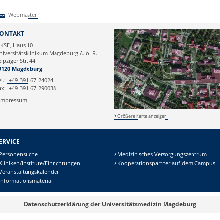
Webmaster
Webmaster
ONTAKT
KSE, Haus 10
niversitätsklinikum Magdeburg A. ö. R.
eipziger Str. 44
9120 Magdeburg
el.:
+49-391-67-24024
ax:
+49-391-67-290038
Impressum
Größere Karte anzeigen
ERVICE
Personensuche
Medizinisches Versorgungszentrum
Kliniken/Institute/Einrichtungen
Kooperationspartner auf dem Campus
Veranstaltungskalender
Informationsmaterial
Datenschutzerklärung der Universitätsmedizin Magdeburg