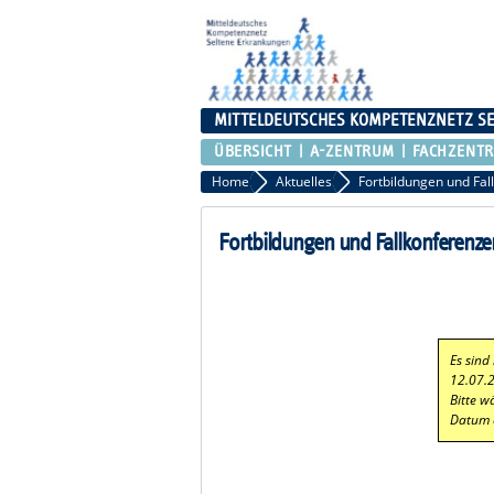
MITTELDEUTSCHES KOMPETENZNETZ S
ÜBERSICHT
A-ZENTRUM
FACHZENT
Home
Aktuelles
Fortbildungen und Fal
Fortbildungen und Fallkonferenze
Es sind
12.07.
Bitte w
Datum 