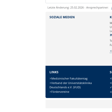
Letzte Änderung: 25.02.2026 - Ansprechpartner:
Sie können eine Nachricht versenden an:
SOZIALE MEDIEN
K
Ihre E-Mailadresse:
M
U
L
Ihr Anliegen:
3
T
F
LINKS
S
Medizinischer Fakultätentag
Verband der Universitätsklinika
Deutschlands e.V. (VUD)
Sicherheitsabfrage:
Fördervereine