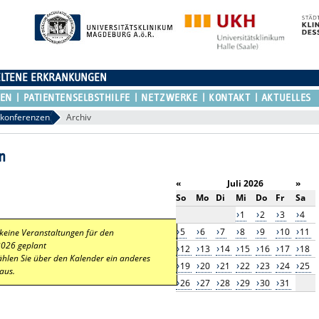
ELTENE ERKRANKUNGEN
REN
PATIENTENSELBSTHILFE
NETZWERKE
KONTAKT
AKTUELLES
lkonferenzen
Archiv
n
«
Juli 2026
»
So
Mo
Di
Mi
Do
Fr
Sa
1
2
3
4
5
6
7
8
9
10
11
 keine Veranstaltungen für den
2026 geplant
12
13
14
15
16
17
18
ählen Sie über den Kalender ein anderes
19
20
21
22
23
24
25
aus.
26
27
28
29
30
31