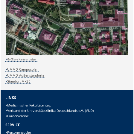
Sicherheitsabfrage:
Größere Karte anzeigen
Lösung:
UMMD-Campusplan
UMMD-Außenstandorte
Standort MKSE
LINKS
Medizinischer Fakultätentag
Verband der Universitätsklinika Deutschlands e.V. (VUD)
Fördervereine
SERVICE
Personensuche