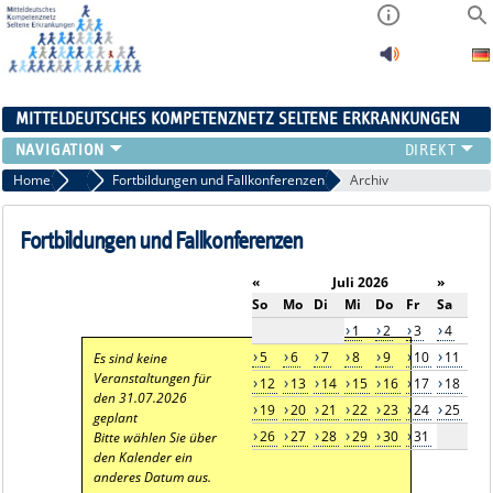
MITTELDEUTSCHES KOMPETENZNETZ SELTENE ERKRANKUNGEN
ÜBERSICHT
Home
Aktuelles
Fortbildungen und Fallkonferenzen
Archiv
A-ZENTRUM
FACHZENTREN
Fortbildungen und Fallkonferenzen
PATIENTENSELBSTHILFE
«
Juli 2026
»
NETZWERKE
So
Mo
Di
Mi
Do
Fr
Sa
KONTAKT
1
2
3
4
AKTUELLES
5
6
7
8
9
10
11
Es sind keine
Veranstaltungen für
12
13
14
15
16
17
18
den 31.07.2026
19
20
21
22
23
24
25
geplant
26
27
28
29
30
31
Bitte wählen Sie über
den Kalender ein
anderes Datum aus.