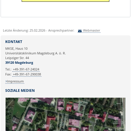
Letzte Änderung: 25.02.2026 - Ansprechpartner:
Webmaster
Sie können eine Nachricht versenden an:
Webmaster
KONTAKT
Ihre E-Mailadresse:
MKSE, Haus 10
Universitätsklinikum Magdeburg A. ö. R.
Leipziger Str. 44
Ihr Anliegen:
39120 Magdeburg
Tel.:
+49-391-67-24024
Fax:
+49-391-67-290038
Impressum
SOZIALE MEDIEN