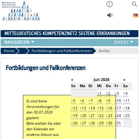
MITTELDEUTSCHES KOMPETENZNETZ SELTENE ERKRANKUNGEN
ÜBERSICHT
Home
Aktuelles
Fortbildungen und Fallkonferenzen
Archiv
A-ZENTRUM
FACHZENTREN
Fortbildungen und Fallkonferenzen
PATIENTENSELBSTHILFE
«
Juli 2026
»
NETZWERKE
So
Mo
Di
Mi
Do
Fr
Sa
KONTAKT
1
2
3
4
AKTUELLES
5
6
7
8
9
10
11
Es sind keine
Veranstaltungen für
12
13
14
15
16
17
18
den 30.07.2026
19
20
21
22
23
24
25
geplant
26
27
28
29
30
31
Bitte wählen Sie über
den Kalender ein
anderes Datum aus.