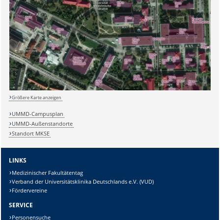
Sicherheitsabfrage:
Größere Karte anzeigen
Lösung:
UMMD-Campusplan
UMMD-Außenstandorte
Standort MKSE
LINKS
Medizinischer Fakultätentag
Verband der Universitätsklinika Deutschlands e.V. (VUD)
Fördervereine
SERVICE
Personensuche