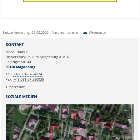
Letzte Änderung: 25.02.2026 - Ansprechpartner:
Webmaster
Sie können eine Nachricht versenden an:
Webmaster
KONTAKT
Ihre E-Mailadresse:
MKSE, Haus 10
Universitätsklinikum Magdeburg A. ö. R.
Leipziger Str. 44
Ihr Anliegen:
39120 Magdeburg
Tel.:
+49-391-67-24024
Fax:
+49-391-67-290038
Impressum
SOZIALE MEDIEN