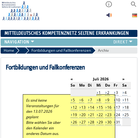
MITTELDEUTSCHES KOMPETENZNETZ SELTENE ERKRANKUNGEN
ÜBERSICHT
Home
Aktuelles
Fortbildungen und Fallkonferenzen
Archiv
A-ZENTRUM
FACHZENTREN
Fortbildungen und Fallkonferenzen
PATIENTENSELBSTHILFE
«
Juli 2026
»
NETZWERKE
So
Mo
Di
Mi
Do
Fr
Sa
KONTAKT
1
2
3
4
AKTUELLES
5
6
7
8
9
10
11
Es sind keine
Veranstaltungen für
12
13
14
15
16
17
18
den 13.07.2026
19
20
21
22
23
24
25
geplant
26
27
28
29
30
31
Bitte wählen Sie über
den Kalender ein
anderes Datum aus.