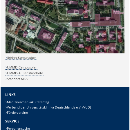
Sicherheitsabfrage:
Größere Karte anzeigen
Lösung:
UMMD-Campusplan
UMMD-Außenstandorte
Standort MKSE
LINKS
Medizinischer Fakultätentag
Verband der Universitätsklinika Deutschlands e.V. (VUD)
Fördervereine
SERVICE
Personensuche