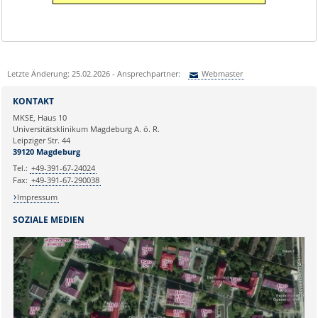
Letzte Änderung: 25.02.2026 - Ansprechpartner:
Webmaster
Sie können eine Nachricht versenden an:
Webmaster
KONTAKT
Ihre E-Mailadresse:
MKSE, Haus 10
Universitätsklinikum Magdeburg A. ö. R.
Leipziger Str. 44
Ihr Anliegen:
39120 Magdeburg
Tel.:
+49-391-67-24024
Fax:
+49-391-67-290038
Impressum
SOZIALE MEDIEN