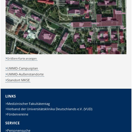
Sicherheitsabfrage:
Größere Karte anzeigen
Lösung:
UMMD-Campusplan
UMMD-Außenstandorte
Standort MKSE
LINKS
Medizinischer Fakultätentag
Verband der Universitätsklinika Deutschlands e.V. (VUD)
Fördervereine
SERVICE
Personensuche