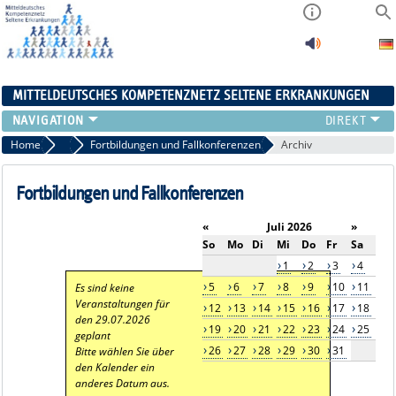
MITTELDEUTSCHES KOMPETENZNETZ SELTENE ERKRANKUNGEN
ÜBERSICHT
Home
Aktuelles
Fortbildungen und Fallkonferenzen
Archiv
A-ZENTRUM
FACHZENTREN
Fortbildungen und Fallkonferenzen
PATIENTENSELBSTHILFE
«
Juli 2026
»
NETZWERKE
So
Mo
Di
Mi
Do
Fr
Sa
KONTAKT
1
2
3
4
AKTUELLES
5
6
7
8
9
10
11
Es sind keine
Veranstaltungen für
12
13
14
15
16
17
18
den 29.07.2026
19
20
21
22
23
24
25
geplant
26
27
28
29
30
31
Bitte wählen Sie über
den Kalender ein
anderes Datum aus.