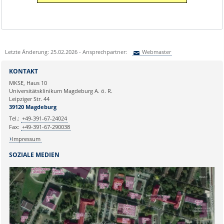
Letzte Änderung: 25.02.2026 - Ansprechpartner:
Webmaster
Sie können eine Nachricht versenden an:
Webmaster
KONTAKT
Ihre E-Mailadresse:
MKSE, Haus 10
Universitätsklinikum Magdeburg A. ö. R.
Leipziger Str. 44
Ihr Anliegen:
39120 Magdeburg
Tel.:
+49-391-67-24024
Fax:
+49-391-67-290038
Impressum
SOZIALE MEDIEN