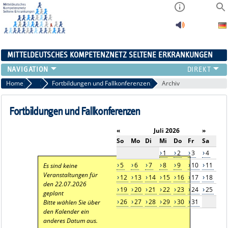
MITTELDEUTSCHES KOMPETENZNETZ SELTENE ERKRANKUNGEN
ÜBERSICHT
Home
Aktuelles
Fortbildungen und Fallkonferenzen
Archiv
A-ZENTRUM
FACHZENTREN
Fortbildungen und Fallkonferenzen
PATIENTENSELBSTHILFE
«
Juli 2026
»
NETZWERKE
So
Mo
Di
Mi
Do
Fr
Sa
KONTAKT
1
2
3
4
AKTUELLES
5
6
7
8
9
10
11
Es sind keine
Veranstaltungen für
12
13
14
15
16
17
18
den 22.07.2026
19
20
21
22
23
24
25
geplant
26
27
28
29
30
31
Bitte wählen Sie über
den Kalender ein
anderes Datum aus.