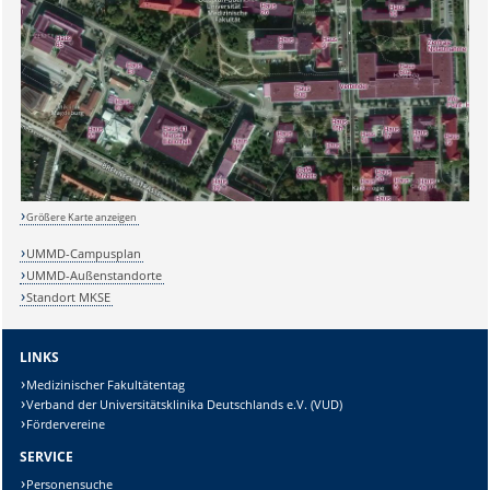
Sicherheitsabfrage:
Größere Karte anzeigen
Lösung:
UMMD-Campusplan
UMMD-Außenstandorte
Standort MKSE
LINKS
Medizinischer Fakultätentag
Verband der Universitätsklinika Deutschlands e.V. (VUD)
Fördervereine
SERVICE
Personensuche