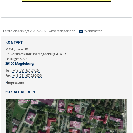
Letzte Änderung: 25.02.2026 - Ansprechpartner:
Webmaster
Sie können eine Nachricht versenden an:
Webmaster
KONTAKT
Ihre E-Mailadresse:
MKSE, Haus 10
Universitätsklinikum Magdeburg A. ö. R.
Leipziger Str. 44
Ihr Anliegen:
39120 Magdeburg
Tel.:
+49-391-67-24024
Fax:
+49-391-67-290038
Impressum
SOZIALE MEDIEN