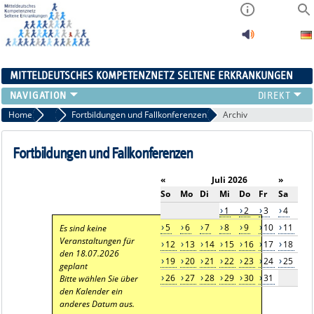
MITTELDEUTSCHES KOMPETENZNETZ SELTENE ERKRANKUNGEN
ÜBERSICHT
Home
Aktuelles
Fortbildungen und Fallkonferenzen
Archiv
A-ZENTRUM
FACHZENTREN
Fortbildungen und Fallkonferenzen
PATIENTENSELBSTHILFE
«
Juli 2026
»
NETZWERKE
So
Mo
Di
Mi
Do
Fr
Sa
KONTAKT
1
2
3
4
AKTUELLES
5
6
7
8
9
10
11
Es sind keine
Veranstaltungen für
12
13
14
15
16
17
18
den 18.07.2026
19
20
21
22
23
24
25
geplant
26
27
28
29
30
31
Bitte wählen Sie über
den Kalender ein
anderes Datum aus.