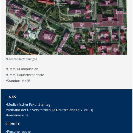
Sicherheitsabfrage:
Größere Karte anzeigen
Lösung:
UMMD-Campusplan
UMMD-Außenstandorte
Standort MKSE
LINKS
Medizinischer Fakultätentag
Verband der Universitätsklinika Deutschlands e.V. (VUD)
Fördervereine
SERVICE
Personensuche